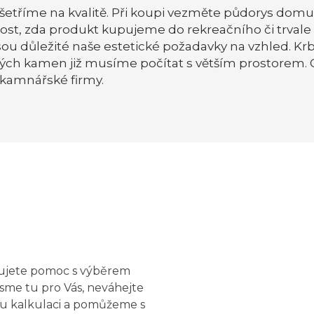
šetříme na kvalitě. Při koupi vezměte půdorys dom
ečnost, zda produkt kupujeme do rekreačního či trv
i jsou důležité naše estetické požadavky na vzhled. 
vých kamen již musíme počítat s větším prostorem. Op
 kamnářské firmy.
bujete pomoc s výběrem
sme tu pro Vás, neváhejte
u kalkulaci a pomůžeme s