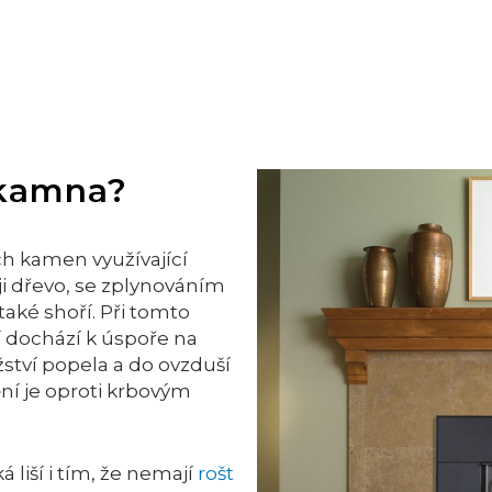
 kamna?
ch kamen využívající
ěji dřevo, se zplynováním
aké shoří. Při tomto
dochází k úspoře na
ství popela a do ovzduší
ní je oproti krbovým
liší i tím, že nemají
rošt