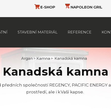
E-SHOP
NAPOLEON GRIL
ATNÍ
STAVEBNÍ MATERIÁL
REFERENCE
KON
Argan
>
Kamna
>
Kanadská kamna
Kanadská kamna
 předních společností REGENCY, PACIFIC ENERGY a 
prostředí, ale i k Vaší kapse.