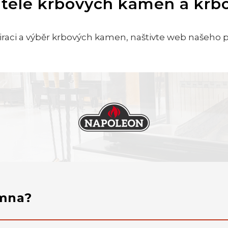
telé krbových kamen a krb
iraci a výběr krbových kamen, naštivte web našeho 
amna?