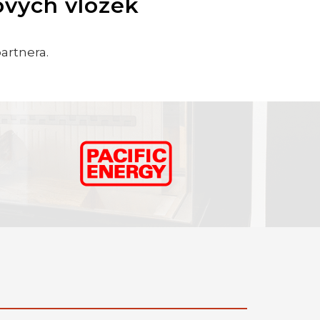
ových vložek
partnera.