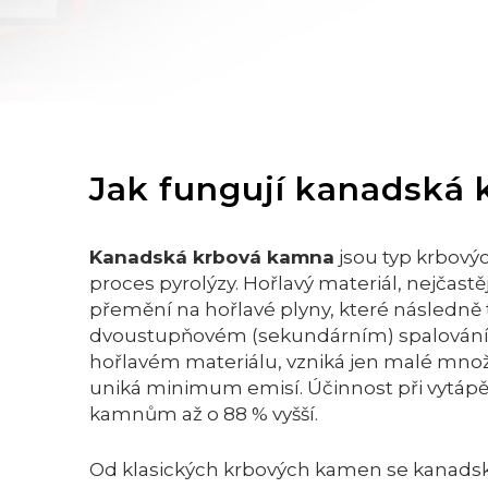
Jak fungují kanadská
Kanadská
krbová kamna
jsou typ krbový
proces pyrolýzy. Hořlavý materiál, nejčast
přemění na hořlavé plyny, které následně t
dvoustupňovém (sekundárním) spalování 
hořlavém materiálu, vzniká jen malé množ
uniká minimum emisí. Účinnost při vytápě
kamnům až o 88 % vyšší.
Od klasických krbových kamen se kanadská 