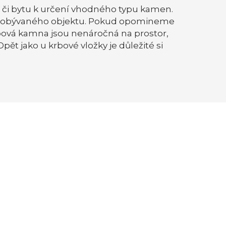
u či bytu k určení vhodného typu kamen.
ale obývaného objektu. Pokud opomineme
Krbová kamna jsou nenáročná na prostor,
ět jako u krbové vložky je důležité si