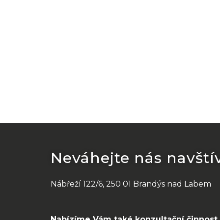
Neváhejte nás navštív
Nábřeží 122/6, 250 01 Brandýs nad Labem
Nabízíme Vám také konzultační činnost.