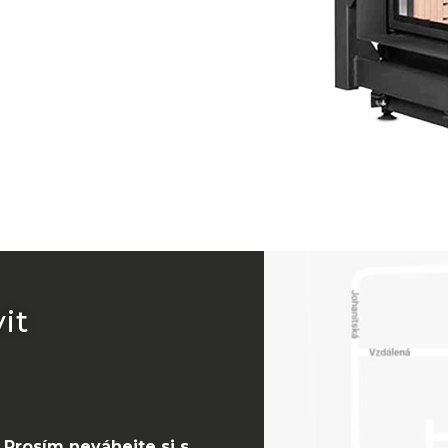
it
 Prosím neváhejte si s