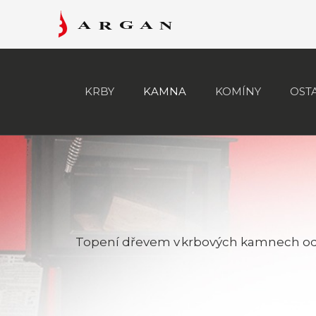
KRBY
KAMNA
KOMÍNY
OST
Topení dřevem v krbových kamnech od